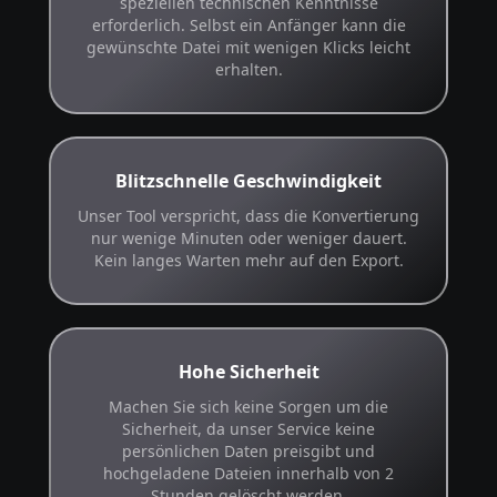
speziellen technischen Kenntnisse
erforderlich. Selbst ein Anfänger kann die
gewünschte Datei mit wenigen Klicks leicht
erhalten.
Blitzschnelle Geschwindigkeit
Unser Tool verspricht, dass die Konvertierung
nur wenige Minuten oder weniger dauert.
Kein langes Warten mehr auf den Export.
Hohe Sicherheit
Machen Sie sich keine Sorgen um die
Sicherheit, da unser Service keine
persönlichen Daten preisgibt und
hochgeladene Dateien innerhalb von 2
Stunden gelöscht werden.