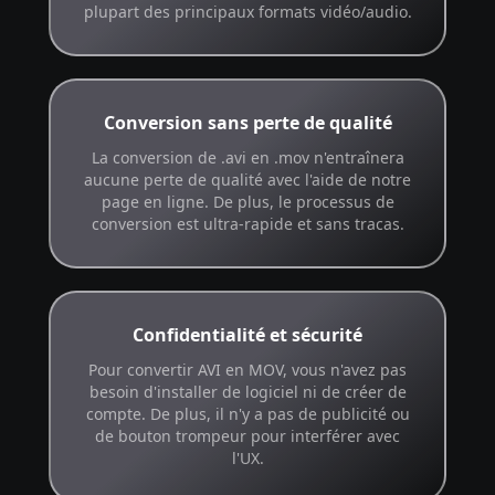
plupart des principaux formats vidéo/audio.
Conversion sans perte de qualité
La conversion de .avi en .mov n'entraînera
aucune perte de qualité avec l'aide de notre
page en ligne. De plus, le processus de
conversion est ultra-rapide et sans tracas.
Confidentialité et sécurité
Pour convertir AVI en MOV, vous n'avez pas
besoin d'installer de logiciel ni de créer de
compte. De plus, il n'y a pas de publicité ou
de bouton trompeur pour interférer avec
l'UX.