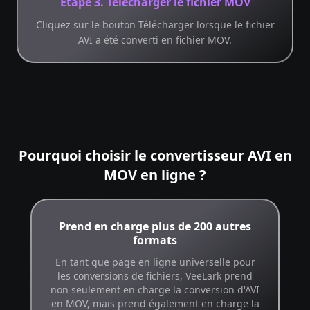
Étape 3. Télécharger le fichier MOV
Cliquez sur le bouton Télécharger lorsque le fichier
AVI a été converti en fichier MOV.
Pourquoi choisir le convertisseur AVI en
MOV en ligne ?
Prend en charge plus de 200 autres
formats
En tant que page en ligne universelle pour
les conversions de fichiers, VeeLark prend
non seulement en charge la conversion d'AVI
en MOV, mais prend également en charge la