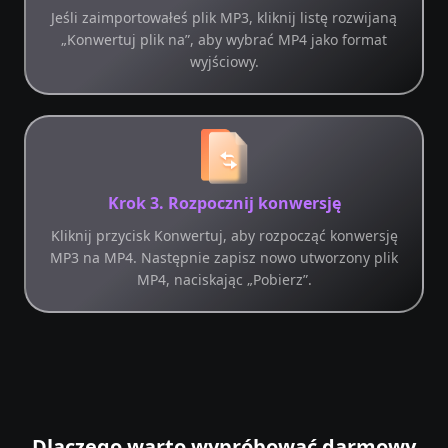
Jeśli zaimportowałeś plik MP3, kliknij listę rozwijaną
„Konwertuj plik na”, aby wybrać MP4 jako format
wyjściowy.
Krok 3. Rozpocznij konwersję
Kliknij przycisk Konwertuj, aby rozpocząć konwersję
MP3 na MP4. Następnie zapisz nowo utworzony plik
MP4, naciskając „Pobierz”.
Dlaczego warto wypróbować darmowy