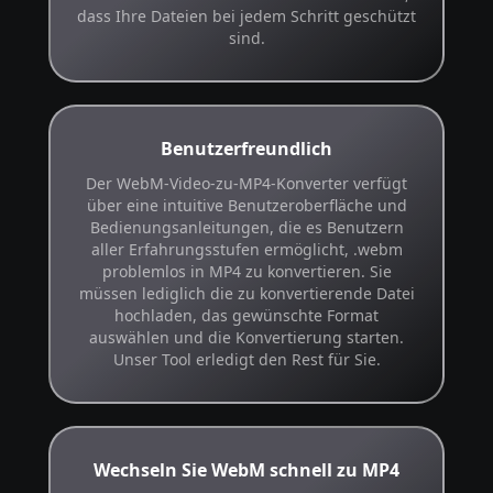
dass Ihre Dateien bei jedem Schritt geschützt
sind.
Benutzerfreundlich
Der WebM-Video-zu-MP4-Konverter verfügt
über eine intuitive Benutzeroberfläche und
Bedienungsanleitungen, die es Benutzern
aller Erfahrungsstufen ermöglicht, .webm
problemlos in MP4 zu konvertieren. Sie
müssen lediglich die zu konvertierende Datei
hochladen, das gewünschte Format
auswählen und die Konvertierung starten.
Unser Tool erledigt den Rest für Sie.
Wechseln Sie WebM schnell zu MP4