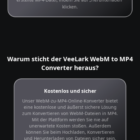
klicken.
Warum sticht der VeeLark WebM to MP4
Converter heraus?
Kostenlos und sicher
Unser WebM-zu-MP4-Online-Konverter bietet
eine kostenlose und äußerst sichere Lösung
zum Konvertieren von WebM-Dateien in MP4.
Mit der Plattform werden Sie nie auf
unerwartete Kosten stoßen. Außerdem
können Sie beim Hochladen, Konvertieren
und Herunterladen von Dateien sicher sein,