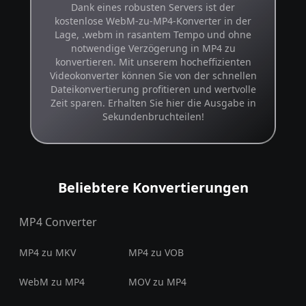
Dank eines robusten Servers ist der
kostenlose WebM-zu-MP4-Konverter in der
Lage, .webm in rasantem Tempo und ohne
notwendige Verzögerung in MP4 zu
konvertieren. Mit unserem hocheffizienten
Videokonverter können Sie von der schnellen
Dateikonvertierung profitieren und wertvolle
Zeit sparen. Erhalten Sie hier die Ausgabe in
Sekundenbruchteilen!
Beliebtere Konvertierungen
MP4 Converter
MP4 zu MKV
MP4 zu VOB
WebM zu MP4
MOV zu MP4