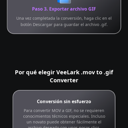
Paso 3. Exportar archivo GIF
Una vez completada la conversión, haga clic en el
botón Descargar para guardar el archivo .gif.
Por qué elegir VeeLark .mov to .gif
Converter
Conversión sin esfuerzo
Para convertir MOV a GIF, no se requieren
conocimientos técnicos especiales. Incluso
un novato puede obtener fácilmente el
archivo deseado con unos pocos clics.