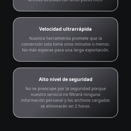
Velocidad ultrarrápida
Nuestra herramienta promete que la
conversión solo toma unos minutos o menos.
No más esperas para una larga exportación.
Alto nivel de seguridad
No se preocupe por la seguridad porque
nuestro servicio no filtrará ninguna
información personal y los archivos cargados
se eliminarán en 2 horas.