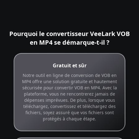
Pourquoi le convertisseur VeeLark VOB
en MP4 se démarque-t-il ?
Gratuit et sûr
Notre outil en ligne de conversion de VOB en
MP4 offre une solution gratuite et hautement
sécurisée pour convertir VOB en MP4. Avec la
plateforme, vous ne rencontrerez jamais de
dépenses imprévues. De plus, lorsque vous
téléchargez, convertissez et téléchargez des
fichiers, soyez assuré que vos fichiers sont
protégés à chaque étape.