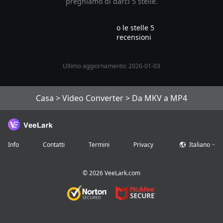
preghiamo di darci 5 stelle.
o le stelle 5
recensioni
Ultimo aggiornamento: 2026-01-03
Casa
>
Video Converter
>
Da MKV a MP4
Info
Contatti
Termini
Privacy
Italiano
©
2026
VeeLark.com