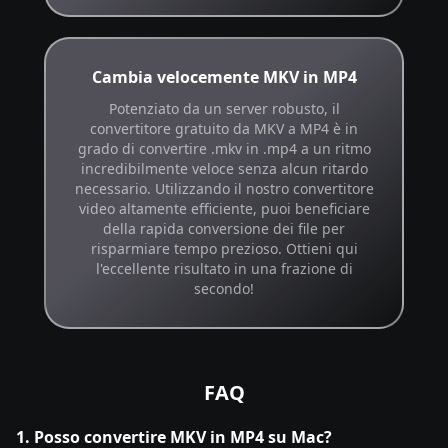
Cambia velocemente MKV in MP4
Potenziato da un server robusto, il
convertitore gratuito da MKV a MP4 è in
grado di convertire .mkv in .mp4 a un ritmo
incredibilmente veloce senza alcun ritardo
necessario. Utilizzando il nostro convertitore
video altamente efficiente, puoi beneficiare
della rapida conversione dei file per
risparmiare tempo prezioso. Ottieni qui
l'eccellente risultato in una frazione di
secondo!
FAQ
1. Posso convertire MKV in MP4 su Mac?