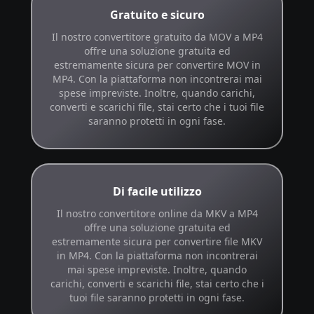
Gratuito e sicuro
Il nostro convertitore gratuito da MOV a MP4
offre una soluzione gratuita ed
estremamente sicura per convertire MOV in
MP4. Con la piattaforma non incontrerai mai
spese impreviste. Inoltre, quando carichi,
converti e scarichi file, stai certo che i tuoi file
saranno protetti in ogni fase.
Di facile utilizzo
Il nostro convertitore online da MKV a MP4
offre una soluzione gratuita ed
estremamente sicura per convertire file MKV
in MP4. Con la piattaforma non incontrerai
mai spese impreviste. Inoltre, quando
carichi, converti e scarichi file, stai certo che i
tuoi file saranno protetti in ogni fase.