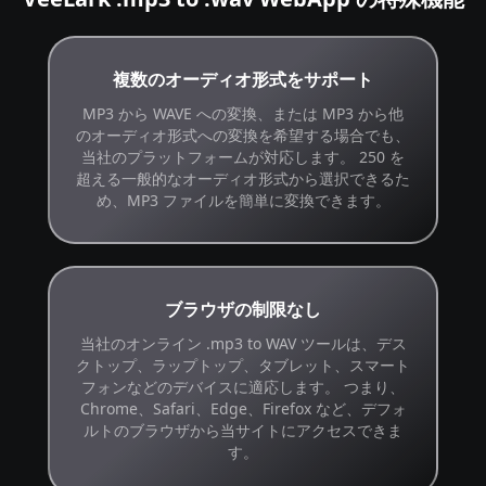
複数のオーディオ形式をサポート
MP3 から WAVE への変換、または MP3 から他
のオーディオ形式への変換を希望する場合でも、
当社のプラットフォームが対応します。 250 を
超える一般的なオーディオ形式から選択できるた
め、MP3 ファイルを簡単に変換できます。
ブラウザの制限なし
当社のオンライン .mp3 to WAV ツールは、デス
クトップ、ラップトップ、タブレット、スマート
フォンなどのデバイスに適応します。 つまり、
Chrome、Safari、Edge、Firefox など、デフォ
ルトのブラウザから当サイトにアクセスできま
す。