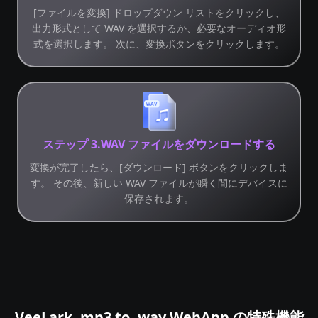
[ファイルを変換] ドロップダウン リストをクリックし、
出力形式として WAV を選択するか、必要なオーディオ形
式を選択します。 次に、変換ボタンをクリックします。
ステップ 3.WAV ファイルをダウンロードする
変換が完了したら、[ダウンロード] ボタンをクリックしま
す。 その後、新しい WAV ファイルが瞬く間にデバイスに
保存されます。
VeeLark .mp3 to .wav WebApp の特殊機能