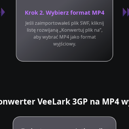
Krok 2. Wybierz format MP4
Jeśli zaimportowałeś plik SWF, kliknij
listę rozwijaną „Konwertuj plik na”,
aby wybrać MP4 jako format
wyjściowy.
onwerter VeeLark 3GP na MP4 wy