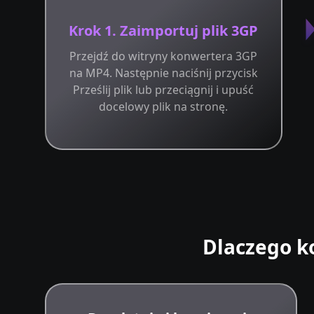
Krok 1. Zaimportuj plik 3GP
Przejdź do witryny konwertera 3GP
na MP4. Następnie naciśnij przycisk
Prześlij plik lub przeciągnij i upuść
docelowy plik na stronę.
Dlaczego k