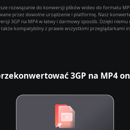
epsze rozwiązanie do konwersji plików wideo do formatu MP
wane przez dowolne urządzenie i platformę. Nasz konwerte
rsji 3GP na MP4 w łatwy i darmowy sposób. Dzięki niemu n
także kompatybilny z prawie wszystkimi przeglądarkami i
przekonwertować 3GP na MP4 on