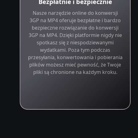
Bezpłatnie i bezpiecznie
Nasze narzędzie online do konwersji
3GP na MP4 oferuje bezpłatne i bardzo
bezpieczne rozwiązanie do konwersji
3GP na MP4. Dzięki platformie nigdy nie
spotkasz się z niespodziewanymi
wydatkami. Poza tym podczas
przesyłania, konwertowania i pobierania
plików możesz mieć pewność, że Twoje
pliki są chronione na każdym kroku.