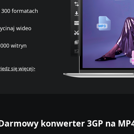
 300 formatach
zycinaj wideo
1000 witryn
edz się więcej>
Darmowy konwerter 3GP na MP