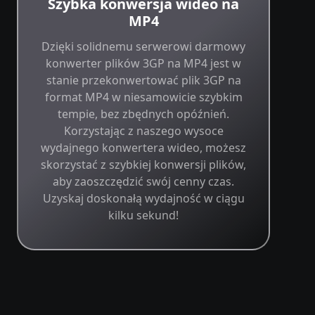
Szybka konwersja wideo na
MP4
Dzięki solidnemu serwerowi darmowy
konwerter plików 3GP na MP4 jest w
stanie przekonwertować plik 3GP na
format MP4 w niesamowicie szybkim
tempie, bez zbędnych opóźnień.
Korzystając z naszego wysoce
wydajnego konwertera wideo, możesz
skorzystać z szybkiej konwersji plików,
aby zaoszczędzić swój cenny czas.
Uzyskaj doskonałą wydajność w ciągu
kilku sekund!