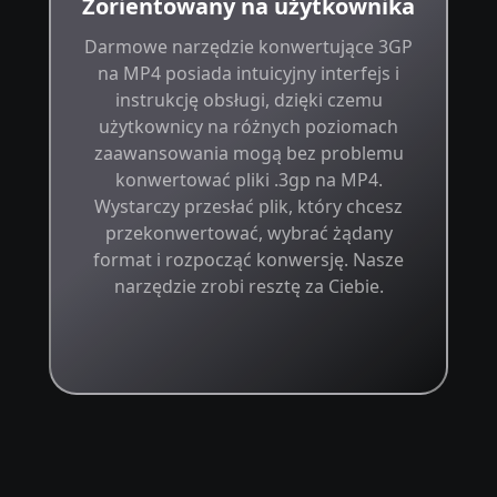
Zorientowany na użytkownika
Darmowe narzędzie konwertujące 3GP
na MP4 posiada intuicyjny interfejs i
instrukcję obsługi, dzięki czemu
użytkownicy na różnych poziomach
zaawansowania mogą bez problemu
konwertować pliki .3gp na MP4.
Wystarczy przesłać plik, który chcesz
przekonwertować, wybrać żądany
format i rozpocząć konwersję. Nasze
narzędzie zrobi resztę za Ciebie.