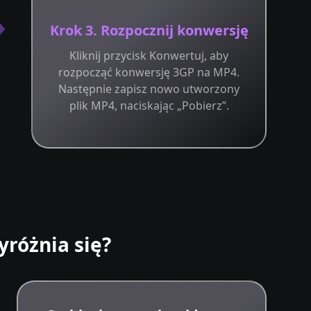
Krok 3. Rozpocznij konwersję
Kliknij przycisk Konwertuj, aby
rozpocząć konwersję 3GP na MP4.
Następnie zapisz nowo utworzony
plik MP4, naciskając „Pobierz”.
różnia się?