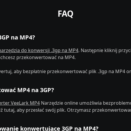
FAQ
3GP na MP4?
narzędzia do konwersji .3gp na MP4
. Następnie kliknij przyci
y chcesz przekonwertować na MP4.
wertuj, aby bezpłatnie przekonwertować plik .3gp na MP4 on
tować MP4 na 3GP?
rter VeeLark MP4
Narzędzie online umożliwia bezproblem
 tutaj, aby przesłać swój plik. Otrzymasz przekonwertowan
mowanie konwertujące 3GP na MP4?