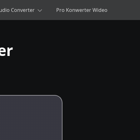
udio Converter
Pro Konwerter Wideo
er