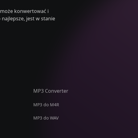
e może konwertować i
ajlepsze, jest w stanie
MP3 Converter
MP3 do M4R
MP3 do WAV