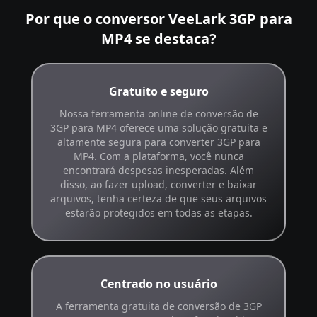
Por que o conversor VeeLark 3GP para
MP4 se destaca?
Gratuito e seguro
Nossa ferramenta online de conversão de
3GP para MP4 oferece uma solução gratuita e
altamente segura para converter 3GP para
MP4. Com a plataforma, você nunca
encontrará despesas inesperadas. Além
disso, ao fazer upload, converter e baixar
arquivos, tenha certeza de que seus arquivos
estarão protegidos em todas as etapas.
Centrado no usuário
A ferramenta gratuita de conversão de 3GP