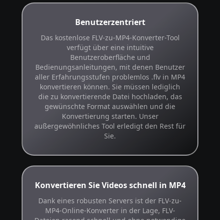
Benutzerzentriert
Das kostenlose FLV-zu-MP4-Konverter-Tool
verfügt über eine intuitive
Benutzeroberfläche und
Bedienungsanleitungen, mit denen Benutzer
aller Erfahrungsstufen problemlos .flv in MP4
konvertieren können. Sie müssen lediglich
die zu konvertierende Datei hochladen, das
gewünschte Format auswählen und die
Konvertierung starten. Unser
außergewöhnliches Tool erledigt den Rest für
Sie.
Konvertieren Sie Videos schnell in MP4
Dank eines robusten Servers ist der FLV-zu-
MP4-Online-Konverter in der Lage, FLV-