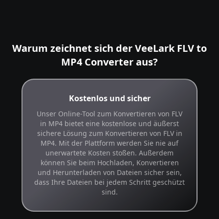
Warum zeichnet sich der VeeLark FLV to
MP4 Converter aus?
Kostenlos und sicher
Unser Online-Tool zum Konvertieren von FLV
in MP4 bietet eine kostenlose und äußerst
sichere Lösung zum Konvertieren von FLV in
MP4. Mit der Plattform werden Sie nie auf
unerwartete Kosten stoßen. Außerdem
können Sie beim Hochladen, Konvertieren
und Herunterladen von Dateien sicher sein,
dass Ihre Dateien bei jedem Schritt geschützt
sind.