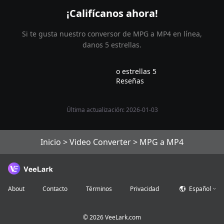
¡Califícanos ahora!
Si te gusta nuestro conversor de MPG a MP4 en línea,
danos 5 estrellas.
o estrellas 5
Reseñas
Última actualización: 2026-01-03
Inicio
>
Video Converter
>
MPG a MP4
About
Contacto
Términos
Privacidad
Español
©
2026
VeeLark.com