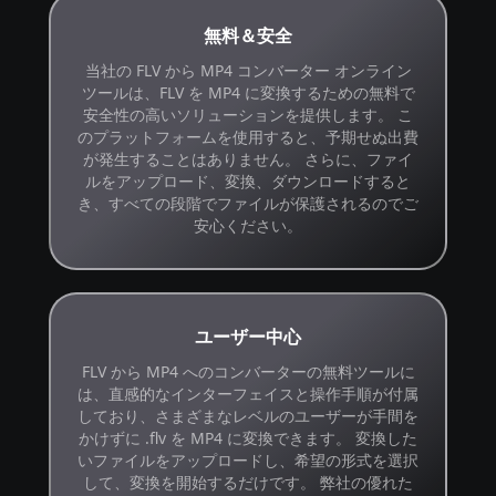
無料＆安全
当社の FLV から MP4 コンバーター オンライン
ツールは、FLV を MP4 に変換するための無料で
安全性の高いソリューションを提供します。 こ
のプラットフォームを使用すると、予期せぬ出費
が発生することはありません。 さらに、ファイ
ルをアップロード、変換、ダウンロードすると
き、すべての段階でファイルが保護されるのでご
安心ください。
ユーザー中心
FLV から MP4 へのコンバーターの無料ツールに
は、直感的なインターフェイスと操作手順が付属
しており、さまざまなレベルのユーザーが手間を
かけずに .flv を MP4 に変換できます。 変換した
いファイルをアップロードし、希望の形式を選択
して、変換を開始するだけです。 弊社の優れた