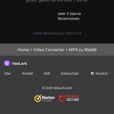
gefällt, geben Sie uns bitte 5 Sterne.
oder 5 Sterne
Rezensionen
Letzte Aktualisierung: 2026-01-03
Home
>
Video Converter
>
MP4 zu WebM
Über
Kontakt
AGB
Datenschutz
Deutsch
©
2026
VeeLark.com