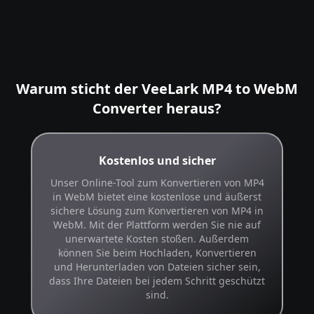
Warum sticht der VeeLark MP4 to WebM
Converter heraus?
Kostenlos und sicher
Unser Online-Tool zum Konvertieren von MP4
in WebM bietet eine kostenlose und äußerst
sichere Lösung zum Konvertieren von MP4 in
WebM. Mit der Plattform werden Sie nie auf
unerwartete Kosten stoßen. Außerdem
können Sie beim Hochladen, Konvertieren
und Herunterladen von Dateien sicher sein,
dass Ihre Dateien bei jedem Schritt geschützt
sind.