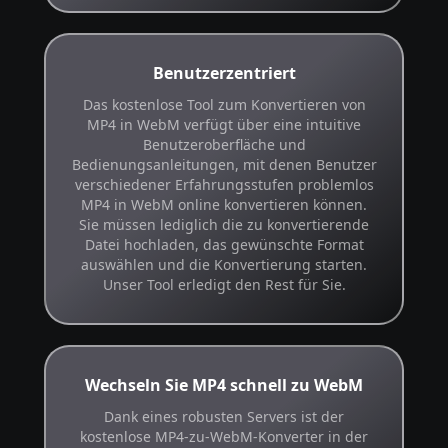
Benutzerzentriert
Das kostenlose Tool zum Konvertieren von
MP4 in WebM verfügt über eine intuitive
Benutzeroberfläche und
Bedienungsanleitungen, mit denen Benutzer
verschiedener Erfahrungsstufen problemlos
MP4 in WebM online konvertieren können.
Sie müssen lediglich die zu konvertierende
Datei hochladen, das gewünschte Format
auswählen und die Konvertierung starten.
Unser Tool erledigt den Rest für Sie.
Wechseln Sie MP4 schnell zu WebM
Dank eines robusten Servers ist der
kostenlose MP4-zu-WebM-Konverter in der