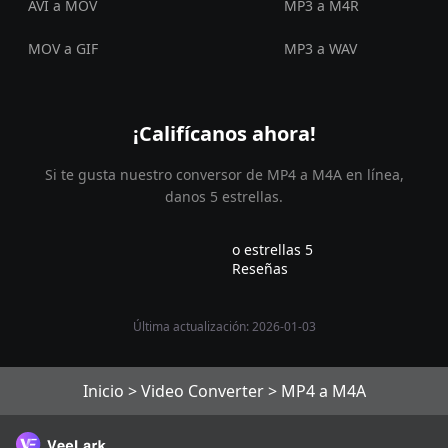
AVI a MOV
MP3 a M4R
MOV a GIF
MP3 a WAV
¡Califícanos ahora!
Si te gusta nuestro conversor de MP4 a M4A en línea,
danos 5 estrellas.
o estrellas 5
Reseñas
Última actualización: 2026-01-03
Inicio
>
Video Converter
>
MP4 a M4A