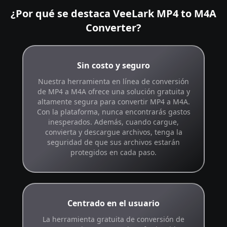
¿Por qué se destaca VeeLark MP4 to M4A
Converter?
Sin costo y seguro
Nuestra herramienta en línea de conversión
de MP4 a M4A ofrece una solución gratuita y
altamente segura para convertir MP4 a M4A.
Con la plataforma, nunca encontrarás gastos
inesperados. Además, cuando cargue,
convierta y descargue archivos, tenga la
seguridad de que sus archivos estarán
protegidos en cada paso.
Centrado en el usuario
La herramienta gratuita de conversión de