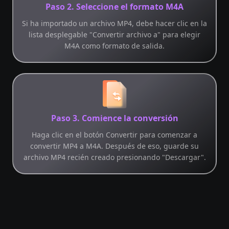
Paso 2. Seleccione el formato M4A
Si ha importado un archivo MP4, debe hacer clic en la
lista desplegable "Convertir archivo a" para elegir
M4A como formato de salida.
Paso 3. Comience la conversión
Haga clic en el botón Convertir para comenzar a
convertir MP4 a M4A. Después de eso, guarde su
archivo MP4 recién creado presionando "Descargar".