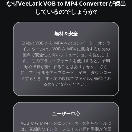
なぜVeeLark VOB to MP4 Converterが傑出
しているのでしょうか?
無料＆安全
当社の VOB から MP4 へのコンバーター オンラ
イン ツールは、VOB を MP4 に変換するための
無料で安全性の高いソリューションを提供しま
す。 このプラットフォームを使用すると、予期
せぬ出費が発生することはありません。 さら
に、ファイルをアップロード、変換、ダウンロー
ドするとき、すべての段階でファイルが保護され
るのでご安心ください。
ユーザー中心
VOB から MP4 へのコンバーターの無料ツールに
は、直感的なインターフェイスと操作手順が付属