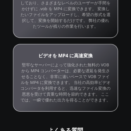
しており、さまざまなレベルのユーザーが手間を
かけずに .vob を MP4 に変換できます。 変換し
たいファイルをアップロードし、希望の形式を選
択して、変換を開始するだけです。 弊社の優れ
たツールが残りの作業を行います。
ビデオを MP4 に高速変換
堅牢なサーバーによって強化された無料の VOB
から MP4 コンバーターは、必要な遅延を発生さ
せることなく、非常に速いペースで VOB ファイ
ルを MP4 に変換できます。 当社の高効率ビデオ
コンバータを利用すると、迅速なファイル変換の
恩恵を受けて貴重な時間を節約できます。 ここ
では、一瞬で優れた出力を得ることができます。
よくある質問